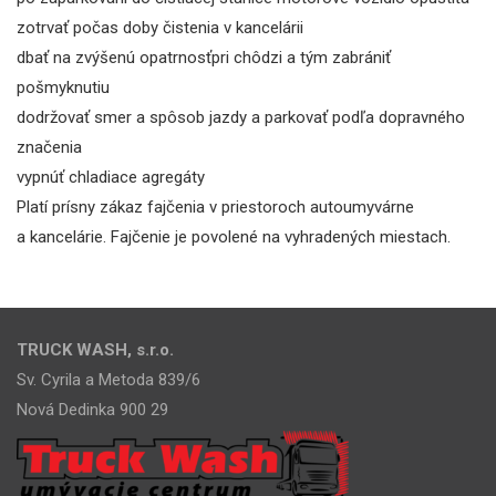
zotrvať počas doby čistenia v kancelárii
dbať na zvýšenú opatrnosťpri chôdzi a tým zabrániť
pošmyknutiu
dodržovať smer a spôsob jazdy a parkovať podľa dopravného
značenia
vypnúť chladiace agregáty
Platí prísny zákaz fajčenia v priestoroch autoumyvárne
a kancelárie. Fajčenie je povolené na vyhradených miestach.
TRUCK WASH, s.r.o.
Sv. Cyrila a Metoda 839/6
Nová Dedinka 900 29