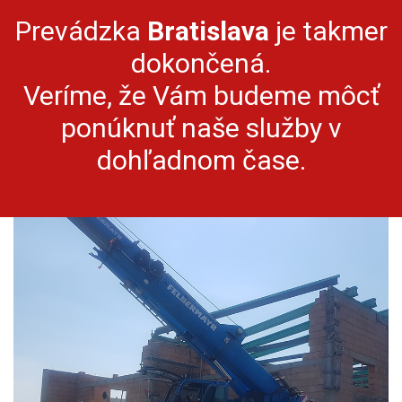
Prevádzka
Bratislava
je takmer
dokončená.
Veríme, že Vám budeme môcť
ponúknuť naše služby v
dohľadnom čase.