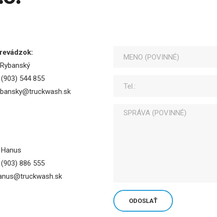
revádzok:
 Rybanský
(903) 544 855
rybansky@truckwash.sk
v Hanus
(903) 886 555
hanus@truckwash.sk