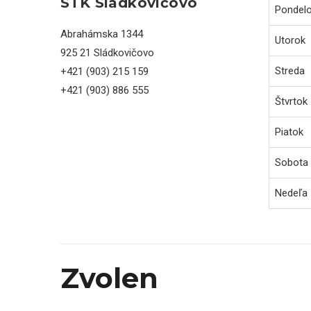
STK Sládkovičovo
Pondel
Abrahámska 1344
Utorok
925 21 Sládkovičovo
Streda
+421 (903) 215 159
+421 (903) 886 555
Štvrtok
Piatok
Sobota
Nedeľa
Zvolen