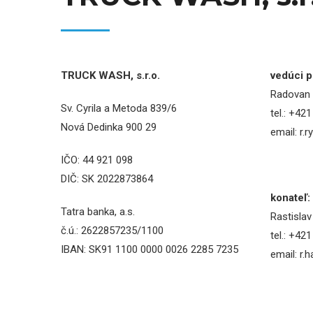
TRUCK WASH, s.r.o.
vedúci p
Radovan
Sv. Cyrila a Metoda 839/6
tel.:
+421 
Nová Dedinka 900 29
email:
r.
IČO: 44 921 098
DIČ: SK 2022873864
konateľ:
Tatra banka, a.s.
Rastisla
č.ú.: 2622857235/1100
tel.:
+421 
IBAN: SK91 1100 0000 0026 2285 7235
email:
r.