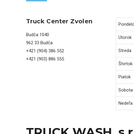
Truck Center Zvolen
Pondel
Budča 1040
Utorok
962 33 Budča
Streda
+421 (904) 386 552
+421 (903) 886 555
Štvrtok
Piatok
Sobota
Nedeľa
TRUCK WASH, s.r.